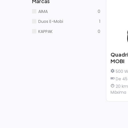
Marcas
AIMA
0
Duos E-Mobi
1
KAPPAK
0
Quadri
MOBI
500 W
De 45
20 km
Máxima