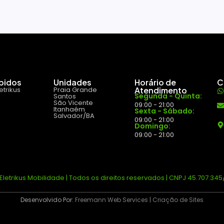
ápidos
Unidades
Horário de
C
etrikus
Praia Grande
Atendimento
Segunda - Quinta:
Santos
São Vicente
09:00 - 21:00
Itanhaém
Sexta - Sábado:
Salvador/BA
09:00 - 21:00
Domingo:
09:00 - 21:00
Eletrikus Mobilidade | Todos os direitos reservados | CNPJ 45.707.345
Desenvolvido Por:
Freemann Web Services | Criação de Sites