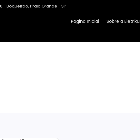
80 - Boqueirão, Praia Grande - SP
Página Inicial
Sobre a Eletriku
Motos Elétrica