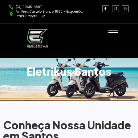
(13) 99615-4897
Av. Pres. Castelo Branco, 1580 - Boqueirão,
Praia Grande - SP
Eletrikus Santos
Conheça Nossa Unidade
em Santos