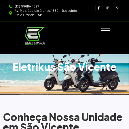
(13) 99615-4897
Av. Pres. Castelo Branco, 1580 - Boqueirão,
Praia Grande - SP
Eletrikus São Vicente
Conheça Nossa Unidade
em São Vicente