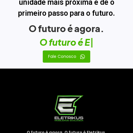
unidade mais próxima e dê o
primeiro passo para o futuro.
O futuro é agora.
O
f
u
t
u
r
o
é
E
l
|
Fale Conosco
O futuro é agora. O futuro é Eletrikus.