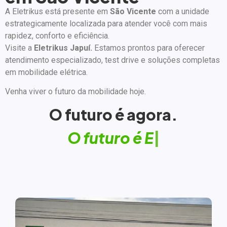
A Eletrikus está presente em
São Vicente
com a unidade
estrategicamente localizada para atender você com mais
rapidez, conforto e eficiência.
Visite a
Eletrikus Japuí
.
Estamos prontos para oferecer
atendimento especializado, test drive e soluções completas
em mobilidade elétrica.
Venha viver o futuro da mobilidade hoje.
O futuro é agora.
O
f
u
t
u
r
o
é
E
l
e
|