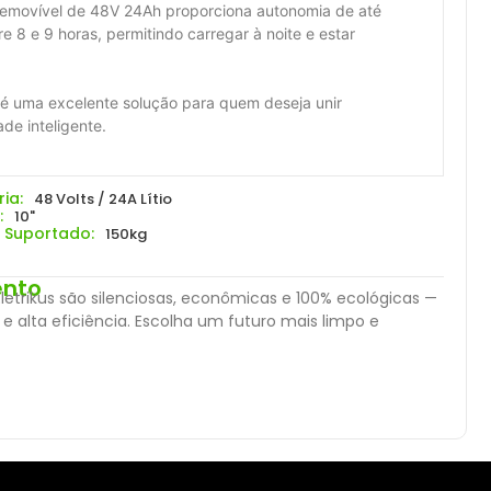
io removível de 48V 24Ah proporciona autonomia de até
8 e 9 horas, permitindo carregar à noite e estar
é uma excelente solução para quem deseja unir
ade inteligente.
ia:
48 Volts / 24A Lítio
:
10"
 Suportado:
150kg
ento
Eletrikus são silenciosas, econômicas e 100% ecológicas —
alta eficiência. Escolha um futuro mais limpo e