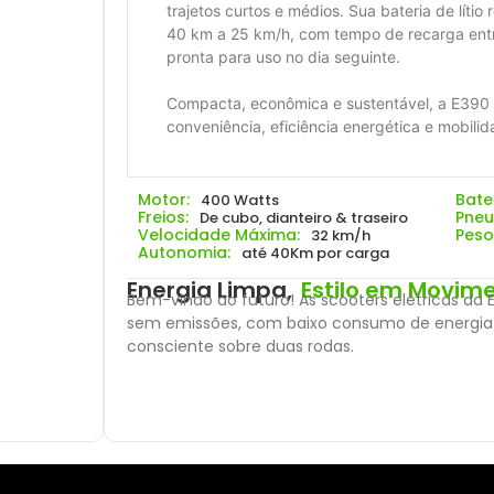
trajetos curtos e médios. Sua bateria de lít
40 km a 25 km/h, com tempo de recarga entre 
pronta para uso no dia seguinte.
Compacta, econômica e sustentável, a E390 
conveniência, eficiência energética e mobilid
Motor:
Bater
400 Watts
Freios:
Pneu
De cubo, dianteiro & traseiro
Velocidade Máxima:
Peso
32 km/h
Autonomia:
até 40Km por carga
Energia Limpa,
Estilo em Movim
Bem-vindo ao futuro! As scooters elétricas da 
sem emissões, com baixo consumo de energia e 
consciente sobre duas rodas.
QUERO COMPRAR!