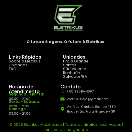
O futuro é agora. O futuro é Eletrikus.
Links Rápidos
Unidades
Sobre a Eletrikus
Praia Grande
Unidades
Santos
FAQ
São Vicente
Itanhaém
Salvador/BA
Horário de
Contato
Atendimento
(13) 99615-4897
Segunda - Quinta:
09:00 - 21:00
eletrikusloja@gmail.com
Sexta - Sábado:
09:00 - 21:00
Av. Pres. Castelo Branco, 1580 -
Domingo:
Boqueirão, Praia Grande - SP
09:00 - 21:00
© 2026 Eletrikus Mobilidade | Todos os direitos reservados |
CNPJ 45.707.345/0001-18