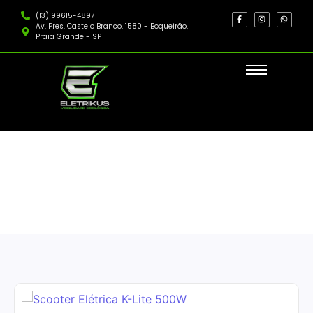
(13) 99615-4897
Av. Pres. Castelo Branco, 1580 - Boqueirão,
Praia Grande - SP