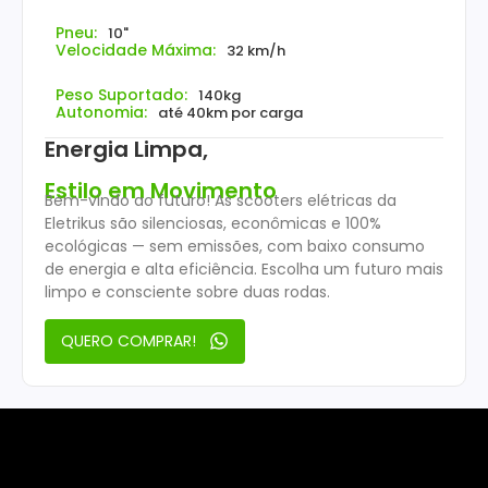
Pneu:
10"
Velocidade Máxima:
32 km/h
Peso Suportado:
140kg
Autonomia:
até 40km por carga
Energia Limpa,
Estilo em Movimento
Bem-vindo ao futuro! As scooters elétricas da
Eletrikus são silenciosas, econômicas e 100%
ecológicas — sem emissões, com baixo consumo
de energia e alta eficiência. Escolha um futuro mais
limpo e consciente sobre duas rodas.
QUERO COMPRAR!