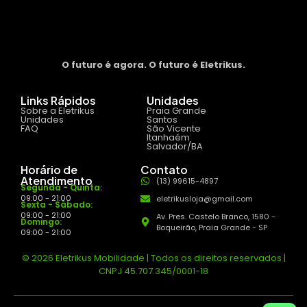
O futuro é agora. O futuro é Eletrikus.
Links Rápidos
Unidades
Sobre a Eletrikus
Praia Grande
Unidades
Santos
FAQ
São Vicente
Itanhaém
Salvador/BA
Horário de
Contato
Atendimento
(13) 99615-4897
Segunda - Quinta:
09:00 - 21:00
eletrikusloja@gmail.com
Sexta - Sábado:
09:00 - 21:00
Av. Pres. Castelo Branco, 1580 -
Domingo:
Boqueirão, Praia Grande - SP
09:00 - 21:00
© 2026 Eletrikus Mobilidade | Todos os direitos reservados |
CNPJ 45.707.345/0001-18