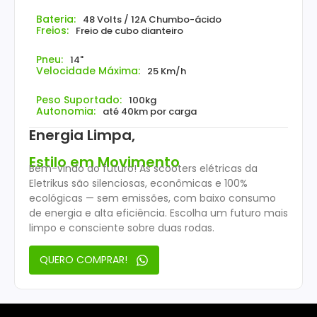
Bateria:
48 Volts / 12A Chumbo-ácido
Freios:
Freio de cubo dianteiro
Pneu:
14"
Velocidade Máxima:
25 Km/h
Peso Suportado:
100kg
Autonomia:
até 40km por carga
Energia Limpa,
Estilo em Movimento
Bem-vindo ao futuro! As scooters elétricas da
Eletrikus são silenciosas, econômicas e 100%
ecológicas — sem emissões, com baixo consumo
de energia e alta eficiência. Escolha um futuro mais
limpo e consciente sobre duas rodas.
QUERO COMPRAR!